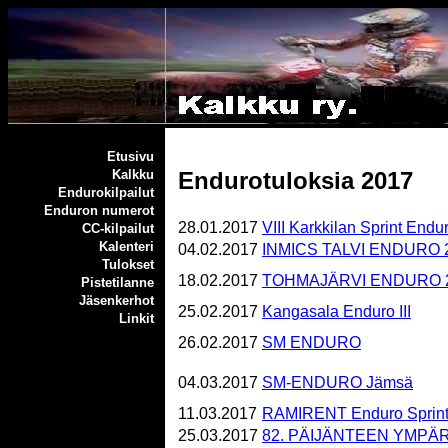
Etusivu
Endurotuloksia 2017
Kalkku
Endurokilpailut
Enduron numerot
28.01.2017
VIII Karkkilan Sprint Endu
CC-kilpailut
Kalenteri
04.02.2017
INMICS TALVI ENDURO 
Tulokset
18.02.2017
TOHMAJÄRVI ENDURO 
Pistetilanne
Jäsenkerhot
25.02.2017
Kangasala Enduro III
Linkit
26.02.2017
SM ENDURO
04.03.2017
SM-ENDURO Jämsä
11.03.2017
RAMIRENT Enduro Sprin
25.03.2017
82. PÄIJÄNTEEN YMPÄ