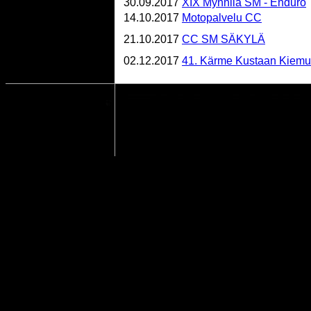
30.09.2017
XIX Mynnilä SM - Enduro
14.10.2017
Motopalvelu CC
21.10.2017
CC SM SÄKYLÄ
02.12.2017
41. Kärme Kustaan Kiemu