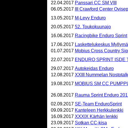
22.04.2017
Panssari CC SM VIII
06.05.2017
III Crawford Center Ovise
13.05.2017
M-Levy Enduro
20.05.2017
52. Toukokuunajo
16.06.2017
Racingbike Enduro Sprint
17.06.2017
Laskettelukeskus Myllymä
01.07.2017
Mobius Cross Country Si
22.07.2017
ENDURO SPRINT ISDE T
29.07.2017
Autokeidas Enduro
12.08.2017
XXIII Nummelan Nostotalk
19.08.2017
MOBIUS SM CC PUMPP
26.08.2017
Rauma Sprint Enduro 201
02.09.2017
SE-Team EnduroSprint
09.09.2017
Kanteleen Herkkulenkki
16.09.2017
XXXIX Kärhän lenkki
23.09.2017
Sotkan CC-kisa