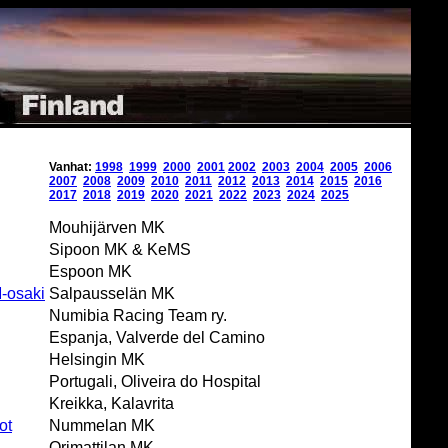
Vanhat:
1998
1999
2000
2001
2002
2003
2004
2005
2006
2007
2008
2009
2010
2011
2012
2013
2014
2015
2016
2017
2018
2019
2020
2021
2022
2023
2024
2025
Mouhijärven MK
Sipoon MK & KeMS
Espoon MK
M-osaki
Salpausselän MK
Numibia Racing Team ry.
Espanja, Valverde del Camino
Helsingin MK
Portugali, Oliveira do Hospital
Kreikka, Kalavrita
ot
Nummelan MK
Orimattilan MK