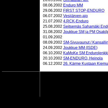
08.06.2002
Enduro MM
29.06.2002
FIRST STOP-ENDURO
06.07.2002
Vesijärven-ajo
21.07.2002
4.RCK-Enduro
25.08.2002
Seitsemäs Sahamäki End
31.08.2002
Joukkue SM ja PM Osakilp
01.09.2002
08.09.2002
SM-Sivuvaunut / Kansalli
24.09.2002
Joukkue MM (ISDE)
06.10.2002
KaMoKe SM Endurolenkk
20.10.2002
SM-ENDURO, Heinola
06.12.2002
26. Kärme Kustaan Kiemu