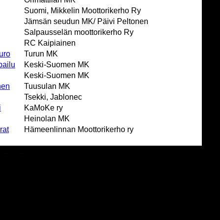
Suomi, Mikkelin Moottorikerho Ry
Jämsän seudun MK/ Päivi Peltonen
Salpausselän moottorikerho Ry
RC Kaipiainen
uro
Turun MK
ailu
Keski-Suomen MK
Keski-Suomen MK
nen
Tuusulan MK
Tsekki, Jablonec
i
KaMoKe ry
Heinolan MK
rat
Hämeenlinnan Moottorikerho ry