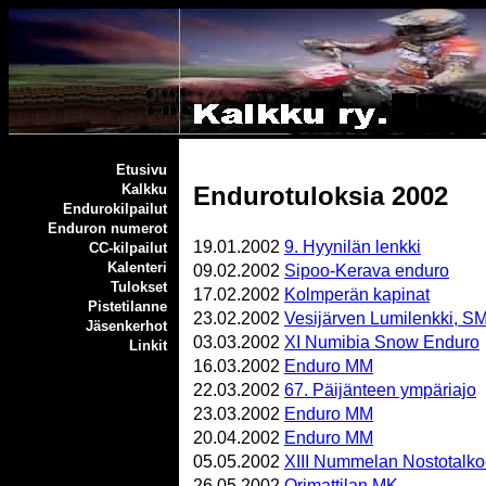
Etusivu
Endurotuloksia 2002
Kalkku
Endurokilpailut
Enduron numerot
19.01.2002
9. Hyynilän lenkki
CC-kilpailut
Kalenteri
09.02.2002
Sipoo-Kerava enduro
Tulokset
17.02.2002
Kolmperän kapinat
Pistetilanne
23.02.2002
Vesijärven Lumilenkki, S
Jäsenkerhot
03.03.2002
XI Numibia Snow Enduro
Linkit
16.03.2002
Enduro MM
22.03.2002
67. Päijänteen ympäriajo
23.03.2002
Enduro MM
20.04.2002
Enduro MM
05.05.2002
XIII Nummelan Nostotalko
26.05.2002
Orimattilan MK