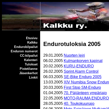
Etusivu
Endurotuloksia 2005
Kalkku
Endurokilpailut
Enduron numerot
29.01.2005
Nuorten leiri
CC-kilpailut
Kalenteri
06.02.2005
Kulmankorven kapinat
Tulokset
20.02.2005
KURU-ENDURO
Pistetilanne
26.02.2005
Sprint Alarm Control
Jäsenkerhot
06.03.2005
SE-Bike Enduro 2005
Linkit
13.03.2005
XIV Numibia Snow Endur
20.03.2005
First Stop SM-Enduro
01.04.2005
70. Päijänteen ympäriajo
22.05.2005
MOTO-RAUMA ENDURO 
28.05.2005
40. Toukokuunajo
04.06.2005
Moto-Seinäjoen Mutkamäk