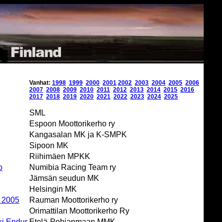
Vanhat:
1998
1999
2000
2001
2002
2003
2004
2005
2006
2007
2008
2009
2010
2011
2012
2013
2014
2015
2016
2017
2018
2019
2020
2021
2022
2023
2024
2025
SML
Espoon Moottorikerho ry
Kangasalan MK ja K-SMPK
Sipoon MK
Riihimäen MPKK
o
Numibia Racing Team ry
Jämsän seudun MK
Helsingin MK
2005
Rauman Moottorikerho ry
Orimattilan Moottorikerho Ry
i Endur
Etelä-Pohjanmaan MMK