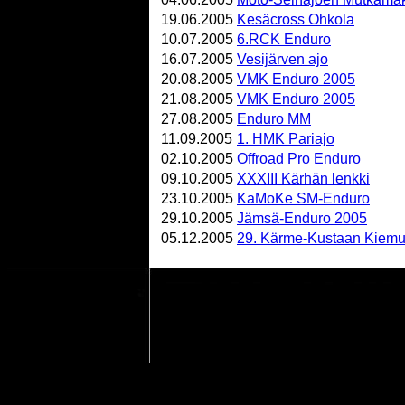
19.06.2005
Kesäcross Ohkola
10.07.2005
6.RCK Enduro
16.07.2005
Vesijärven ajo
20.08.2005
VMK Enduro 2005
21.08.2005
VMK Enduro 2005
27.08.2005
Enduro MM
11.09.2005
1. HMK Pariajo
02.10.2005
Offroad Pro Enduro
09.10.2005
XXXIII Kärhän lenkki
23.10.2005
KaMoKe SM-Enduro
29.10.2005
Jämsä-Enduro 2005
05.12.2005
29. Kärme-Kustaan Kiemu