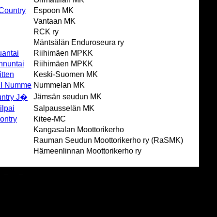
 Country
Espoon MK
Vantaan MK
RCK ry
Mäntsälän Enduroseura ry
antai
Riihimäen MPKK
nnuntai
Riihimäen MPKK
itten
Keski-Suomen MK
XII Numme
Nummelan MK
Jämsän seudun MK
untry J�
ilpai
Salpausselän MK
ontry
Kitee-MC
Kangasalan Moottorikerho
Rauman Seudun Moottorikerho ry (RaSMK)
Hämeenlinnan Moottorikerho ry