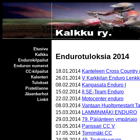
Etusivu
Endurotuloksia 2014
Kalkku
Endurokilpailut
Enduron numerot
18.01.2014
Kanteleen Cross Country /
CC-kilpailut
Kalenteri
26.01.2014
V Karkkilan Enduro Lenkk
Tulokset
08.02.2014
Kangasala Enduro I
Pistetilanne
15.02.2014
II SE-Team Enduro
Jäsenkerhot
22.02.2014
Motocenter enduro
Linkit
08.03.2014
Vantaan Huoltomestarit T
15.03.2014
LAMMINMÄKI ENDURO
29.03.2014
79. Päijänteen ympäriajo
03.05.2014
Panssari CC V
17.05.2014
Tornimäki CC
24.05.2014
49. Toukokuunajo