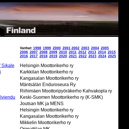
Vanhat:
1998
1999
2000
2001
2002
2003
2004
2005
2006
2007
2008
2009
2010
2011
2012
2013
2014
2015
2016
2017
2018
2019
2020
2021
2022
2023
2024
2025
 Sikale
Helsingin Moottorikerho ry
i
Karkkilan Moottorikerho ry
Kangasalan Moottorikerho ry
Mäntsälän Enduroseura Ry
Riihimäen Moottoripyöräkerho Kahvakopla ry
alviendu
Keski-Suomen Moottorikerho ry (K-SMK)
Joutsan MK ja MENS
Helsingin Moottorikerho ry
Kangasalan Moottorikerho ry
Mikkelin Moottorikerho ry
Orimattilan MK