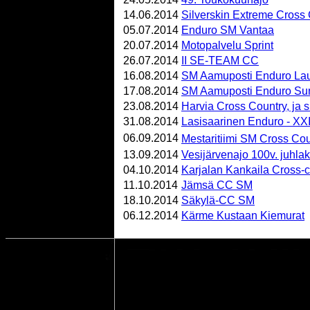
14.06.2014
Silverskin Extreme Cross
05.07.2014
Enduro SM Vantaa
20.07.2014
Motopalvelu Sprint
26.07.2014
II SE-TEAM CC
16.08.2014
SM Aamuposti Enduro Lau
17.08.2014
SM Aamuposti Enduro Su
23.08.2014
Harvia Cross Country, ja s
31.08.2014
Lasisaarinen Enduro - X
06.09.2014
Mestaritiimi SM Cross Co
13.09.2014
Vesijärvenajo 100v. juhlak
04.10.2014
Karjalan Kankaila Cross-c
11.10.2014
Jämsä CC SM
18.10.2014
Säkylä-CC SM
06.12.2014
Kärme Kustaan Kiemurat