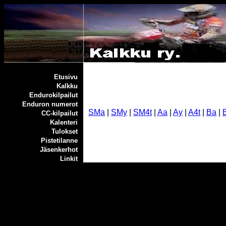
Etusivu
Kalkku
Endurokilpailut
Enduron numerot
SMa
|
SMy
|
SM4t
|
Aa
|
Ay
|
A4t
|
Ba
|
CC-kilpailut
Kalenteri
Tulokset
Pistetilanne
Jäsenkerhot
Linkit