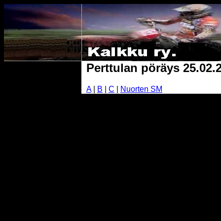
Perttulan pöräys 25.02.
A
|
B
|
C
|
Nuorten SM